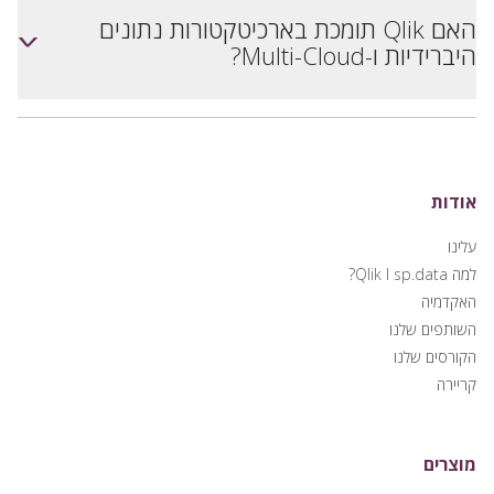
האם Qlik תומכת בארכיטקטורות נתונים
<
היברידיות ו-Multi-Cloud?
אודות
עלינו
למה Qlik I sp.data?
האקדמיה
השותפים שלנו
הקורסים שלנו
קריירה
מוצרים